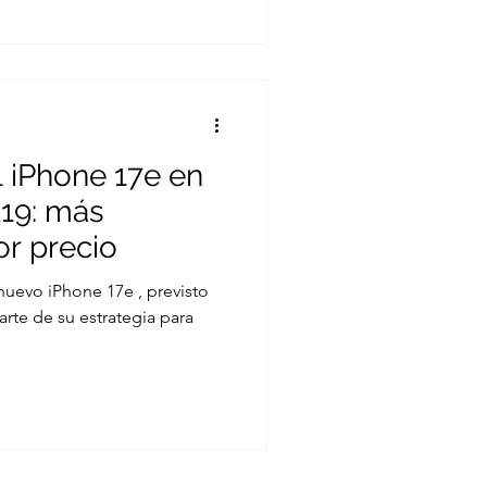
l iPhone 17e en
A19: más
r precio
nuevo iPhone 17e , previsto
arte de su estrategia para