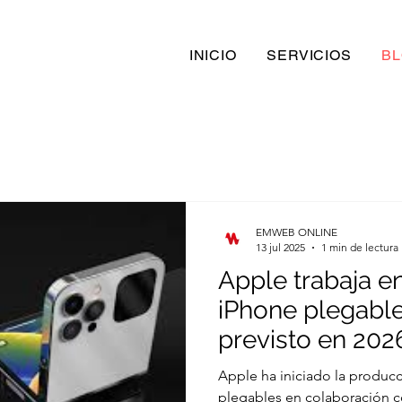
INICIO
SERVICIOS
B
EMWEB ONLINE
13 jul 2025
1 min de lectura
Apple trabaja en
iPhone plegable
previsto en 202
Apple ha iniciado la produc
plegables en colaboración con Samsung Display para lo